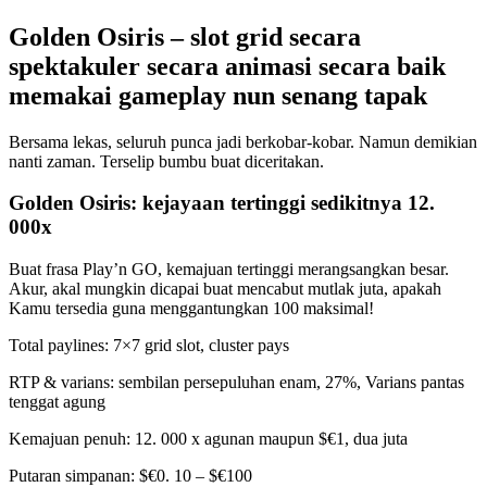
Golden Osiris – slot grid secara
spektakuler secara animasi secara baik
memakai gameplay nun senang tapak
Bersama lekas, seluruh punca jadi berkobar-kobar. Namun demikian
nanti zaman. Terselip bumbu buat diceritakan.
Golden Osiris: kejayaan tertinggi sedikitnya 12.
000x
Buat frasa Play’n GO, kemajuan tertinggi merangsangkan besar.
Akur, akal mungkin dicapai buat mencabut mutlak juta, apakah
Kamu tersedia guna menggantungkan 100 maksimal!
Total paylines: 7×7 grid slot, cluster pays
RTP & varians: sembilan persepuluhan enam, 27%, Varians pantas
tenggat agung
Kemajuan penuh: 12. 000 x agunan maupun $€1, dua juta
Putaran simpanan: $€0. 10 – $€100